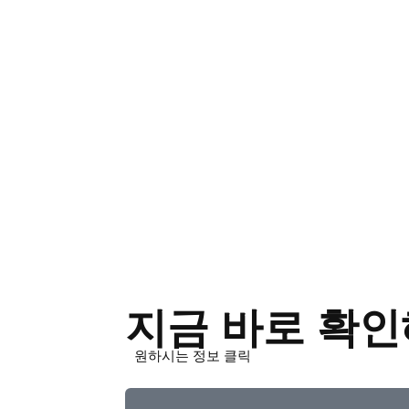
콘
텐
츠
로
건
너
뛰
기
지금 바로 확인
원하시는 정보 클릭