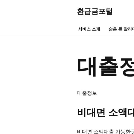
환급금포털
콘
텐
서비스 소개
숨은 돈 알리
츠
로
건
대출
너
뛰
기
대출정보
비대면 소액대
비대면 소액대출 가능한