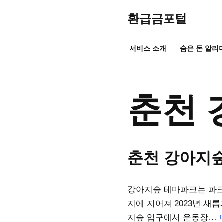
환급금포털
콘
텐
서비스 소개
숨은 돈 알리
츠
로
건
춘천 
너
뛰
기
춘천 강아지
강아지숲 테마파크는 파크
지에 지어져 2023년 새
지숲 입구에서 운동장…